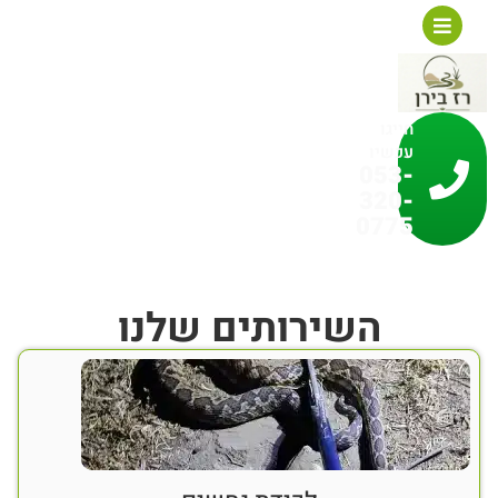
חייגו
עכשיו
053-
320-
0775
השירותים שלנו