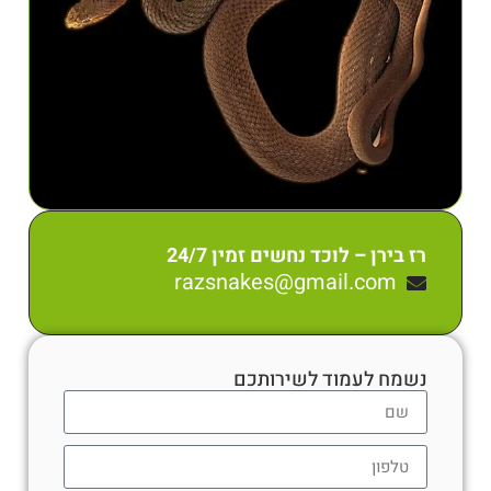
רז בירן – לוכד נחשים זמין 24/7
razsnakes@gmail.com
נשמח לעמוד לשירותכם