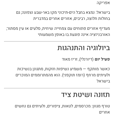
אפריקה
בישראל: נמצא בחבל הים-תיכוני מקו באר-שבע וצפונה; גם
בחולות חלוצה, רביבים, אזורים אחרים במדברית
מעדיף אזורים פתוחים עם צמחייה שיחית, סלעים או עין מסתור;
האורבניזציה אינה פוגעת בו באופן משמעותי
ביולוגיה והתנהגות
פעיל יום
(דיורנלי), זריז מאוד
כאשר מותקף — משמיע נשיפות חזקות, מתגונן בנשיכות
ולעיתים מרחף (רומז תוקפני). הוא מהמתרוממים המוכרים
בישראל
תזונה ושיטת ציד
טורף מגוון: מכרסמים, לטאות, ציפורים, ולעיתים גם נחשים
אחרים