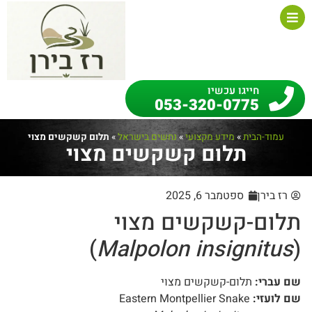
חייגו עכשיו
053-320-0775
עמוד-הבית
»
מידע מקצועי
»
נחשים בישראל
»
תלום קשקשים מצוי
תלום קשקשים מצוי
רז בירן
ספטמבר 6, 2025
תלום-קשקשים מצוי
)
Malpolon insignitus
(
שם עברי:
תלום-קשקשים מצוי
שם לועזי:
Eastern Montpellier Snake