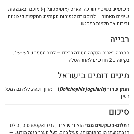
משתמש בשיטת נשיכה: הארס (אופיסטוגליף) מועבר באמצעות
שיניים מאחור — לרוב גורם לנפיחות מקומית; התקפות קיצוניות
נדירות אך תלויות במפגש
רבייה
מתרבה באביב. הנקבה מטילה ביצים — לרוב מספר של 5–15;
בקיעה כ-2 חודשים לאחר הטלה
מינים דומים בישראל
זעמן שחור (
Dolichophis jugularis
)
– ארוך וכהה, ללא גבה מעל
העין
סיכום
ה
תלום-קשקשים מצוי
הוא נחש ארוך, זריז ואקספרסיבי, בולט
הן בתנועתו הן בהתנהגותו. פעיל ביום, בעל מערך הגנה מודגש —