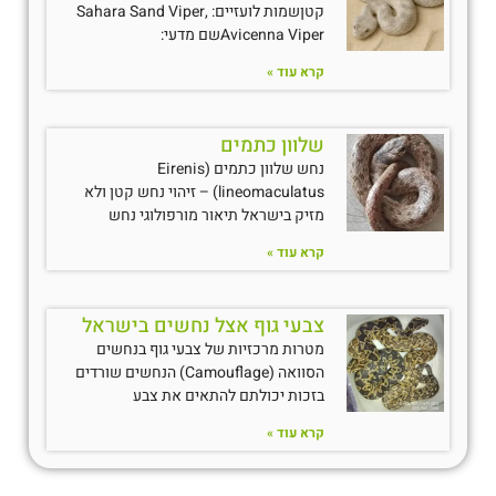
קטןשמות לועזיים: Sahara Sand Viper,
Avicenna Viperשם מדעי:
קרא עוד »
שלוון כתמים
נחש שלוון כתמים (Eirenis
lineomaculatus) – זיהוי נחש קטן ולא
מזיק בישראל תיאור מורפולוגי נחש
קרא עוד »
צבעי גוף אצל נחשים בישראל
מטרות מרכזיות של צבעי גוף בנחשים
הסוואה (Camouflage) הנחשים שורדים
בזכות יכולתם להתאים את צבע
קרא עוד »