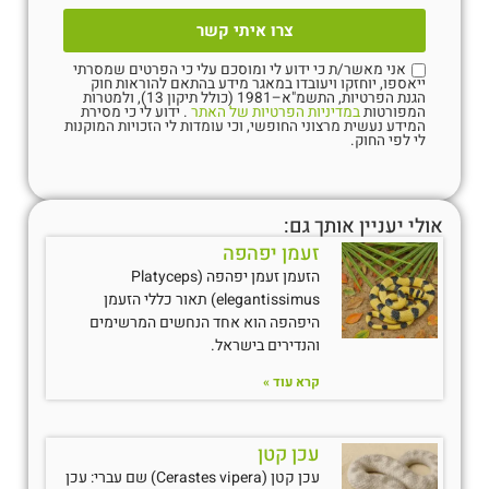
צרו איתי קשר
אני מאשר/ת כי ידוע לי ומוסכם עלי כי הפרטים שמסרתי
ייאספו, יוחזקו ויעובדו במאגר מידע בהתאם להוראות חוק
הגנת הפרטיות, התשמ"א–1981 (כולל תיקון 13), ולמטרות
המפורטות
במדיניות הפרטיות של האתר
. ידוע לי כי מסירת
המידע נעשית מרצוני החופשי, וכי עומדות לי הזכויות המוקנות
לי לפי החוק.
אולי יעניין אותך גם:
זעמן יפהפה
הזעמן זעמן יפהפה (Platyceps
elegantissimus) תאור כללי הזעמן
היפהפה הוא אחד הנחשים המרשימים
והנדירים בישראל.
קרא עוד »
עכן קטן
עכן קטן (Cerastes vipera) שם עברי: עכן