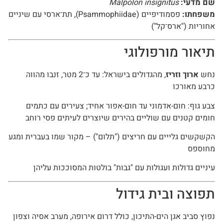
שם מדעי:
Malpolon insignitus
משפחתו:
פסמודיפיים (Psammophiidae), תת־ארסי עם שיניים
אחוריות ("ארס־קל")
תיאור מורפולוגי
נחש
ארוך וזריז
, מהגדולים בישראל: עד כ־2 מטר, זנבו מהווה
כרבע מאורכו
צבע גוף: חום-אדמוני עד חום-אפור אחיד; צעירים עם כתמים
חומים קטנים עם שוליים בהירים שיוצרים לעיתים פסי רוחב
הקשקשים גלייים עם חריצים ("תלום") – מקור שמו בעברית ומגע
מחוספס
עיניים גדולות ועגולות עם "גבות" בולטות המסוככות עליהן
תפוצה ובית גידול
נפוץ סביב אגן הים-התיכון, כולל דרום אירופה, מערב אסיה וצפון