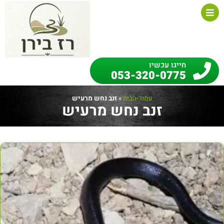
חייגו עכשיו
053-320-0775
עמוד-הבית
»
זנב נחש מרעיש
זנב נחש מרעיש