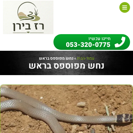
חייגו עכשיו
053-320-0775
עמוד-הבית
»
נחש מפוספס בראש
נחש מפוספס בראש