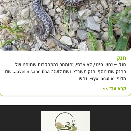
חנק
חנק – נחש חינני, לא ארסי, ומומחה בהתחפרות שמותיו של
החנק שם נוסף: חנק משריץ. ושם לועזי: Javelin sand boa. שם
מדעי: Eryx jaculus. נחש
קרא עוד >>