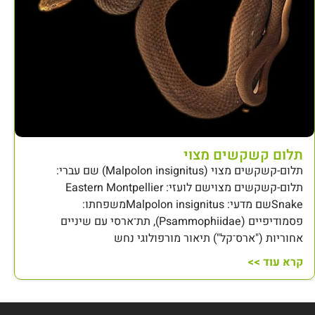
תלום קשקשים מצוי
תלום-קשקשים מצוי (Malpolon insignitus) שם עברי:
תלום-קשקשים מצוישם לועזי: Eastern Montpellier
Snakeשם מדעי: Malpolon insignitusמשפחתו:
פסמודיפיים (Psammophiidae), תת־ארסי עם שיניים
אחוריות ("ארס־קל") תיאור מורפולוגי נחש
קרא עוד >>