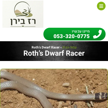
חייגו עכשיו
053-320-0775
עמוד-הבית
»
Roth’s Dwarf Racer
Roth’s Dwarf Racer